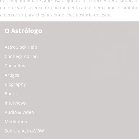
de Compatibilidade Amorosa o ajudará a compreender a situação
em que você se encontra no momento atual, bem como o caminho
a percorrer para chegar aonde você gostaria de estar.
O Astrólogo
AstroClock Help
Conheça Adrian
Consultas
Artigos
Biography
Books
Interviews
Audio & Video
Meditation
Sobre a AstroWOW