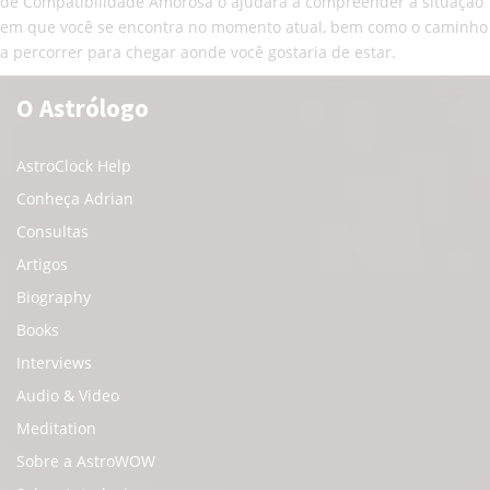
de Compatibilidade Amorosa o ajudará a compreender a situação
em que você se encontra no momento atual, bem como o caminho
a percorrer para chegar aonde você gostaria de estar.
O Astrólogo
AstroClock Help
Conheça Adrian
Consultas
Artigos
Biography
Books
Interviews
Audio & Video
Meditation
Sobre a AstroWOW