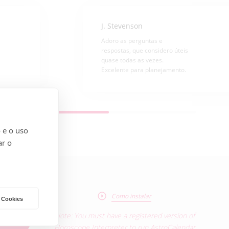
J. Stevenson
Adoro as perguntas e
respostas, que considero úteis
quase todas as vezes.
Excelente para planejamento.
 e o uso
ar o
Como instalar
 Cookies
Note: You must have a registered version of
EWARE
Horoscope Interpreter to run AstroCalendar