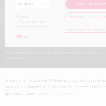
TRANSFERIR SHAREW
Euro(€)
COMPRAR / REGISTAR SH
Brazilian Real(R$)
Usuários existentes: comprar 
€89.95
Nota: É necessário ter uma versão registada do Horoscope Interpreter para e
AstroCalendar.
O que o amanhã vai trazer? Problemas ou oportunidades no tra
em casa? Mais importante ainda: como vai lidar com os desafi
aproveitar as oportunidades que aparecerem?