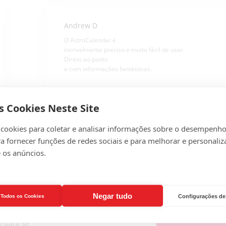
Andrew D
O AstroCalendar é
incrivelmente preciso e muito fácil de usar.
Direto ao ponto
e com informações fantásticas.
s Cookies Neste Site
 cookies para coletar e analisar informações sobre o desempenho
ra fornecer funções de redes sociais e para melhorar e personaliz
 os anúncios.
Negar tudo
r Todos os Cookies
Configurações de
rio astrológico é
TRANSFERIR SHAR
o para se