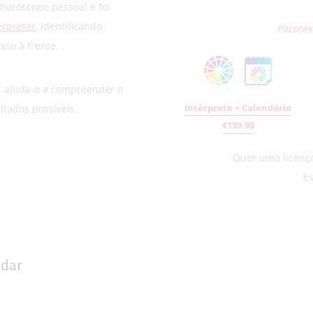
horóscopo pessoal e foi
erpreter
, identificando
Pacotes
so à frente.
r ajuda-o a compreender o
Intérprete + Calendário
ltados possíveis.
€139.95
Quer uma licença
E
ndar