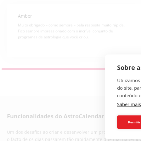
Amber
Muito obrigado – como sempre – pela resposta muito rápida.
Fico sempre impressionado com o incrível conjunto de
programas de astrologia que você criou.
Sobre a
Utilizamos
do site, pa
conteúdo e
Saber mais
Funcionalidades do AstroCalendar
Permiti
Um dos desafios ao criar e desenvolver um programa de calendá
o facto de os dias passarem tão rapidamente que mal há temp