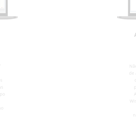
f
Não
de 
os
ws
opo
A
Wis
no
n