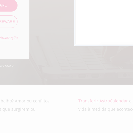
ARE
AREWARE
atualização
xecutar o
balho? Amor ou conflitos
Transferir AstroCalendar
e 
os que surgirem ou
vida à medida que acontece