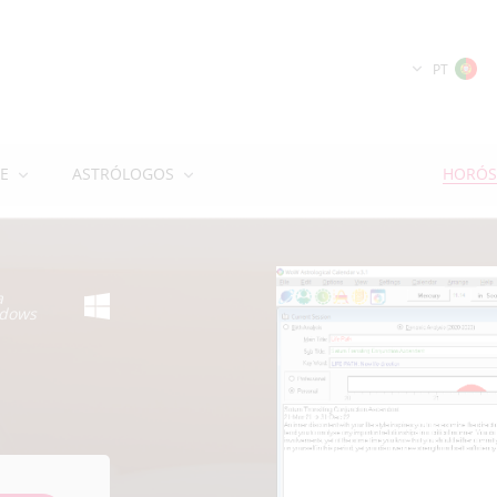
PT
E
ASTRÓLOGOS
HORÓS
a
dows