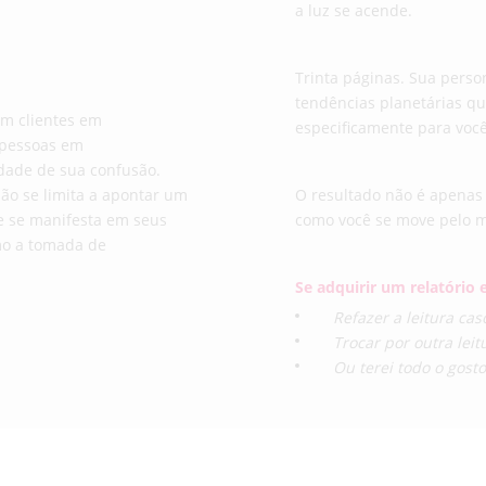
a luz se acende.
Trinta páginas. Sua perso
tendências planetárias qu
om clientes em
especificamente para você
 pessoas em
idade de sua confusão.
não se limita a apontar um
O resultado não é apenas
le se manifesta em seus
como você se move pelo 
o a tomada de
Se adquirir um relatório e
Refazer a leitura ca
Trocar por outra leit
Ou terei todo o gost