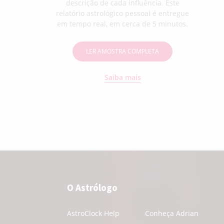
descrição de cada influência. Este
relatório astrológico pessoal é entregue
em tempo real, em cerca de 5 minutos.
LER AMOSTRA COMPLETA
Saiba mais
O Astrólogo
AstroClock Help
Conheça Adrian