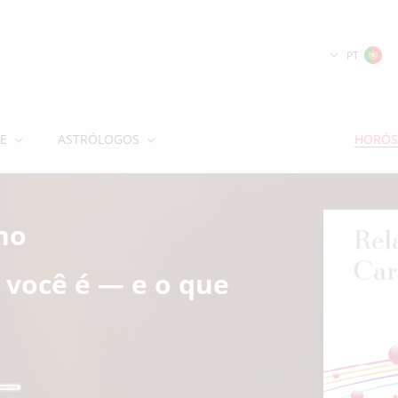
PT
E
ASTRÓLOGOS
HORÓS
no
você é — e o que