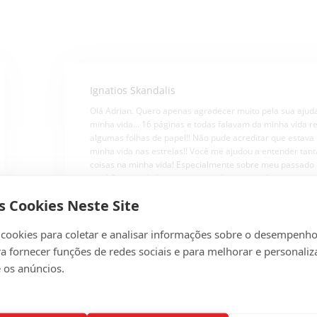
Ignatios Skandalis
Olá Adrian. Quero apenas agradecer muito pela sua ajud
minha vida... 16 páginas e todas falavam da minha vida r
algumas folhas de papel!! Não pude acreditar que estava
minha vida nas estrelas!! Você me ajudou a entender tant
coisas na minha vida! Especialmente sobre meu passado
pais! Com verdadeiro respeito pela sua existência neste 
obrigado novamente.
s Cookies Neste Site
 cookies para coletar e analisar informações sobre o desempenho
ra fornecer funções de redes sociais e para melhorar e personaliz
 os anúncios.