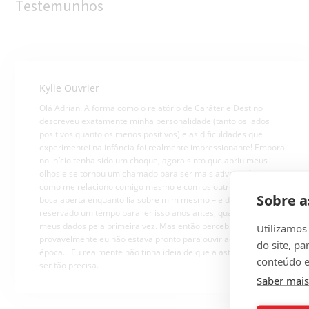
Testemunhos
Kylie Ouvrier
Olá Adrian. A forma como o relatório de Caráter e Destino
descreveu exatamente minha personalidade (tanto os lados
positivos quanto os menos positivos) e as dificuldades que
experimentei na infância foi realmente impressionante! Embora
no início tenha sido um choque, agora sinto que abriu meus
olhos e se tornou um chamado para ser mais ativo na forma
como me relaciono comigo mesmo e com os outros. Fiquei de
Sobre a
boca aberta enquanto lia sobre mim mesmo – e desejei ter
reservado um tempo para ler isso anos antes, quando enviei
meus dados pela primeira vez. Mas então percebi que
Utilizamos
provavelmente eu não estava pronto para ouvir aquilo naquela
do site, pa
época... Eu realmente não tinha ideia de que a astrologia poderia
conteúdo e
ser tão precisa.
Saber mais