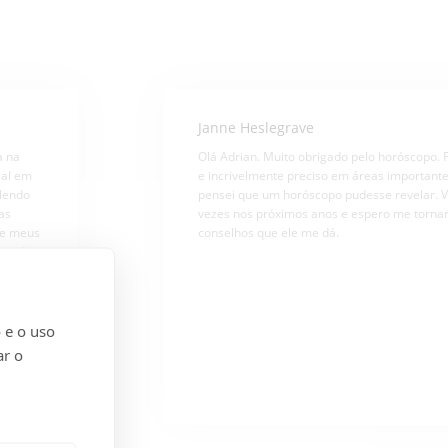
Janne Heslegrave
a na
Olá Adrian. Muito obrigado pelo horóscopo. 
eal em
e incrivelmente preciso em áreas important
 lendo
pensei que um horóscopo pudesse revelar. V
as
vezes nos próximos anos e espero me tornar
 e meus
conselhos que ele me dá.
mundo...
 e o uso
ar o