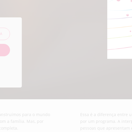
TA
construímos para o mundo
Essa é a diferença entre 
om a família. Mas, por
por um programa. A inter
 completa.
pessoas que apresentam 