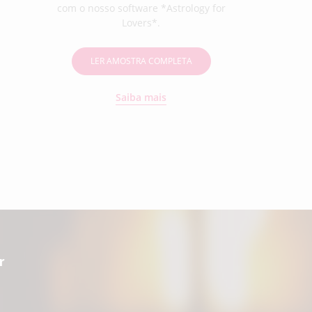
com o nosso software *Astrology for
Lovers*.
LER AMOSTRA COMPLETA
Saiba mais
r