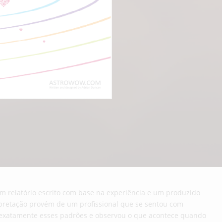
um relatório escrito com base na experiência e um produzido
pretação provém de um profissional que se sentou com
exatamente esses padrões e observou o que acontece quando