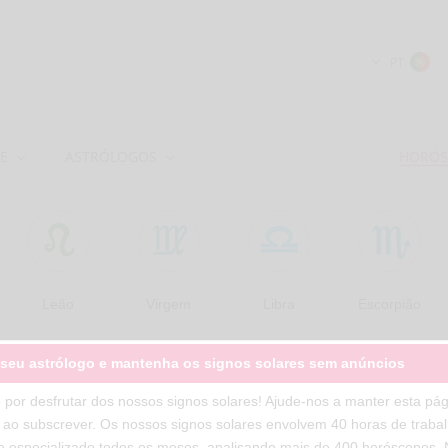
PT
E
ASTRÓLOGOS
HORÓS
Leão
Virgem
Libra
Escorpião
 seu astrólogo e mantenha os signos solares sem anúncios
 por desfrutar dos nossos signos solares! Ajude-nos a manter esta pá
 ao subscrever. Os nossos signos solares envolvem 40 horas de traba
e especializado todos os meses, analisando mais de 400 horóscopos.