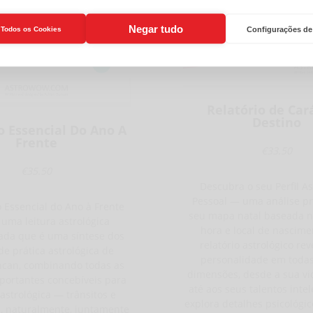
Negar tudo
r Todos os Cookies
Configurações de
Relatório de Car
Destino
o Essencial Do Ano A
Frente
€33.50
€35.50
Descubra o seu Perfil As
Pessoal — uma análise p
o Essencial do Ano à Frente
seu mapa natal baseada n
 uma leitura astrológica
hora e local de nascime
ada que é uma síntese dos
relatório astrológico rev
de prática astrológica de
personalidade em todas
ncan, combinando todas as
dimensões, desde a sua v
portantes concebíveis para
até aos seus talentos intel
astrológica — trânsitos e
explora detalhes psicológic
, naturalmente, juntamente