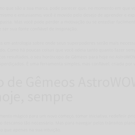
mo que são a sua marca, pode parecer que, no momento em que voc
mismo e entusiasmo, você é movido pelo desejo de aprender e exp
 passa. Mas você pode perder a motivação ou se entediar facilment
er sua fonte confiável de inspiração.
as em astrologia sobre onde seus superpoderes serão mais necessá
ado. Como há poucas coisas que você odeia tanto quanto fazer sem
cos resultados, o seu
horóscopo de Gêmeos para hoje
no AstroWOW 
perdiçados. É uma ferramenta simples, mas confiável, criada por v
o de Gêmeos AstroWO
oje, sempre
nto mágico para um novo começo, tomar iniciativa, redefinir pri
 descanso tão necessário. Mas para navegar pelos trânsitos plane
do que apenas na sua intuição.