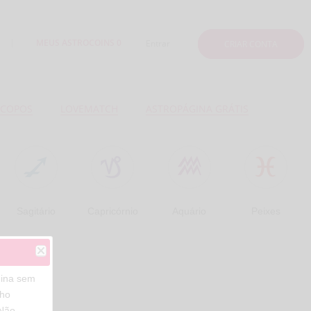
MEUS ASTROCOINS 0
Entrar
CRIAR CONTA
COPOS
LOVEMATCH
ASTROPÁGINA GRÁTIS
Sagitário
Capricórnio
Aquário
Peixes
gina sem
lho
 Não