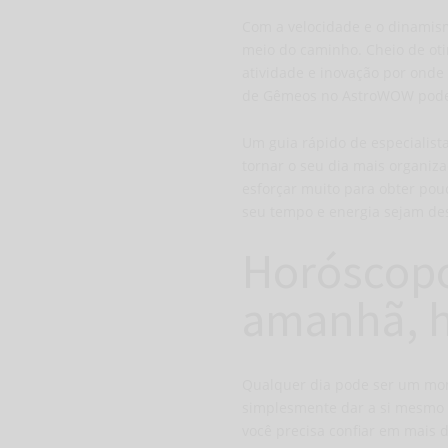
Com a velocidade e o dinamis
meio do caminho. Cheio de oti
atividade e inovação por onde
de Gêmeos
no AstroWOW pode s
Um guia rápido de especialist
tornar o seu dia mais organiz
esforçar muito para obter pou
seu tempo e energia sejam des
Horóscop
amanhã, h
Qualquer dia pode ser um mome
simplesmente dar a si mesmo o
você precisa confiar em mais 