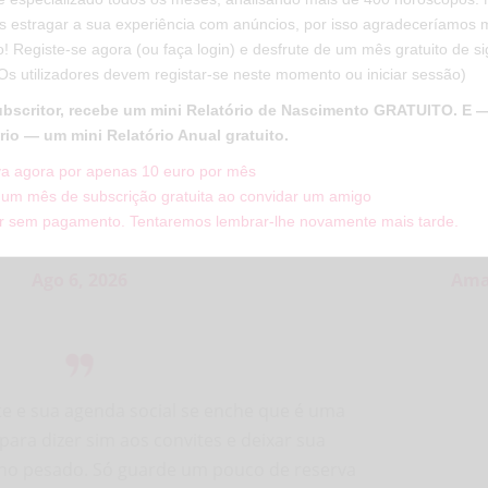
 estragar a sua experiência com anúncios, por isso agradeceríamos m
! Registe-se agora (ou faça login) e desfrute de um mês gratuito de s
(Os utilizadores devem registar-se neste momento ou iniciar sessão)
bscritor, recebe um mini Relatório de Nascimento GRATUITO. E 
rio — um mini Relatório Anual gratuito.
a agora por apenas 10 euro por mês
Anual
Características
Celebridade
um mês de subscrição gratuita ao convidar um amigo
r sem pagamento. Tentaremos lembrar-lhe novamente mais tarde.
Ago 6, 2026
Am
te e sua agenda social se enche que é uma
ara dizer sim aos convites e deixar sua
alho pesado. Só guarde um pouco de reserva