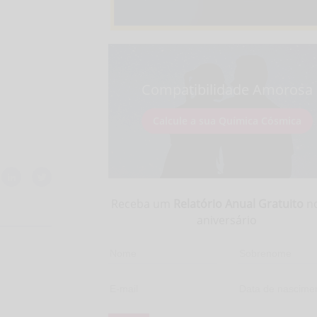
Compatibilidade Amorosa
Calcule a sua Química Cósmica
Receba um
Relatório Anual Gratuito
no
aniversário