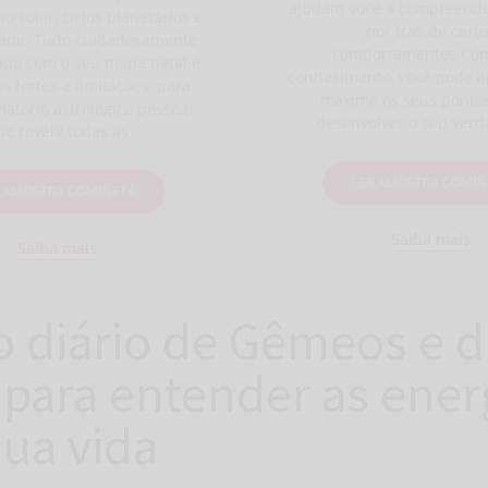
ajudam você a compreende
o solar, ciclos planetários e
por trás de cert
idade. Tudo cuidadosamente
comportamentos.Com
ado com o seu mapa natal e
conhecimento, você pode a
s fortes e limitações, para
máximo os seus pontos
latório astrológico pessoal
desenvolver o seu verd
ue revela todas as
LER AMOSTRA COMPL
R AMOSTRA COMPLETA
Saiba mais
Saiba mais
 diário de Gêmeos e d
 para entender as ener
sua vida