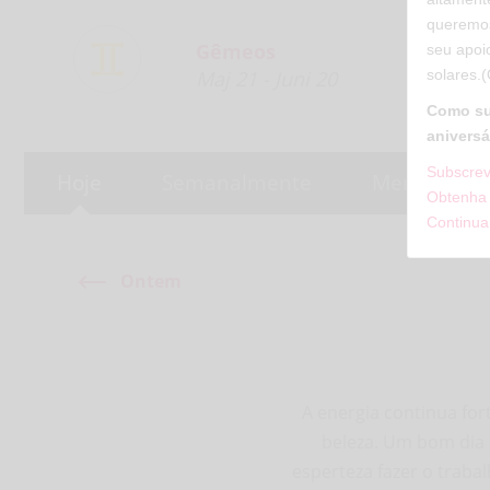
queremos
Gêmeos
seu apoio
solares.
Maj 21 - Juni 20
Como su
aniversá
Subscrev
Hoje
Semanalmente
Mensal
Obtenha 
Continua
Ontem
A energia continua for
beleza. Um bom dia p
esperteza fazer o trab