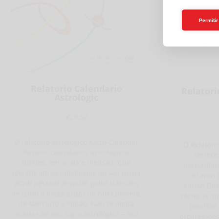
Permiti
Relatorio Calendario
Relatori
Astrologic
€29.50
O relatório astrológico Astro-Calendar
O Relatóri
fornece calendários astrológicos
oferece
diários, semanais e mensais, que
personaliz
identificam as influências no seu mapa
30 anos 
astral pessoal ativadas pelos trânsitos
Adrian Du
de curto e longo prazo de cada planeta,
técnicas im
de Mercúrio a Plutão. Não se limita
previsão 
apenas ao seu signo astrológico – seu
progressões