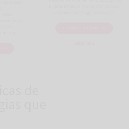
relacionamento é de 48 horas, pois ela
r as causas
é gerada manualmente com o nosso
os
software *Astrology for Lovers*.
 esse
proveitar ao
 fortes,
LER AMOSTRA COMPLETA
adeiro p
Saiba mais
ETA
icas de
gias que