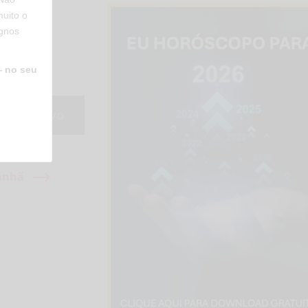
uito o
ignos
— no seu
Arquivo
anhã