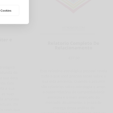
 Cookies
áter e
Relatorio Completo De
Relacionamento
€37.50
trológico
Este relatório astrológico pessoal revela
rofunda do
tudo o que você precisa saber sobre a
a sua data,
sua vida amorosa. Quando o assunto
nto. Este
são relatórios sobre astrologia e amor,
ela a sua
o nosso relatório de compatibilidade
 as suas
amorosa é o mais avançado do
ida amorosa
mercado. Atualmente, o prazo de
ectuais. Ele
entrega desta análise de
os reais que