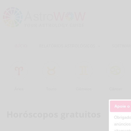
INÍCIO
RELATÓRIOS ASTROLÓGICOS
SOFTWAR
Áries
Touro
Gêmeos
Câncer
Apoie o
Horóscopos gratuitos
Obrigado
anúncios
altament