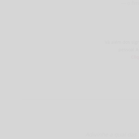
— o fim
Vá além dos sig
pessoal A
Cli
Adivinhe a qual das 