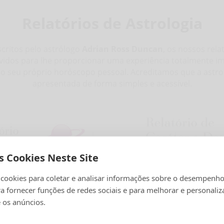
Relatórios de Astrologia
scritos pelo astrólogo
Adrian Ross Duncan
, os nossos rela
vidos para lhe proporcionar uma experiência totalmente im
do seu próprio horóscopo pessoal. Acreditamos que a astro
apresentada de forma simples e acessível.
s Cookies Neste Site
 cookies para coletar e analisar informações sobre o desempenho
ra fornecer funções de redes sociais e para melhorar e personaliz
 os anúncios.