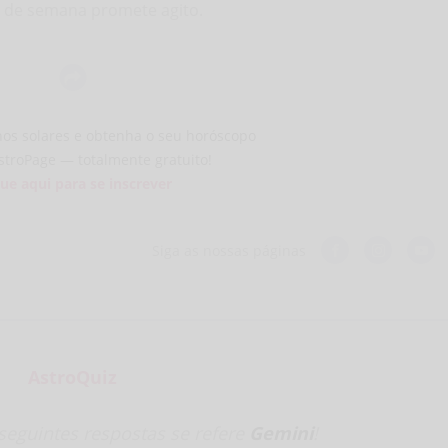
 de semana promete agito.
nos solares e obtenha o seu horóscopo
stroPage — totalmente gratuito!
que aqui para se inscrever
Siga as nossas páginas
AstroQuiz
seguintes respostas se refere
Gemini
!