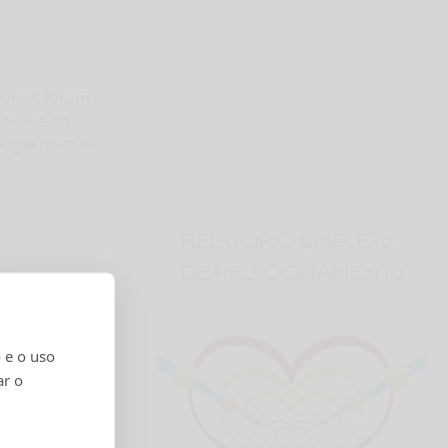
tórios foram
ersiva da
logia deve ser
 e o uso
ar o