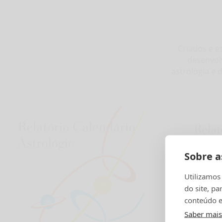
Criados e e
desenvol
astrologia e 
Sobre a
Utilizamos
do site, pa
conteúdo e
Saber mais