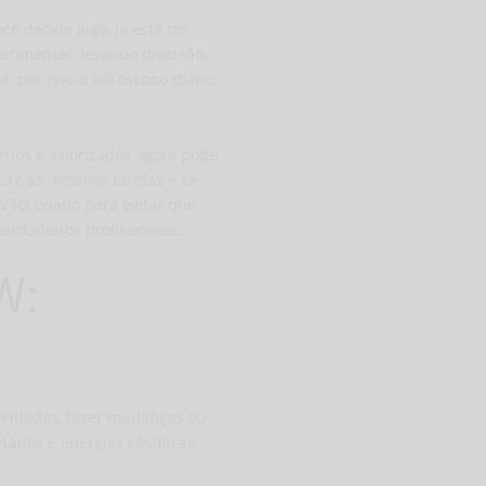
ê decide algo, já está no
erimentar, levando diversão,
e, por isso o
horóscopo diário
rios e valorizados agora pode
pre as mesmas tarefas e se
foi criado para evitar que
erdadeiros profissionais.
W:
oridades, fazer mudanças ou
tários e energias cósmicas,