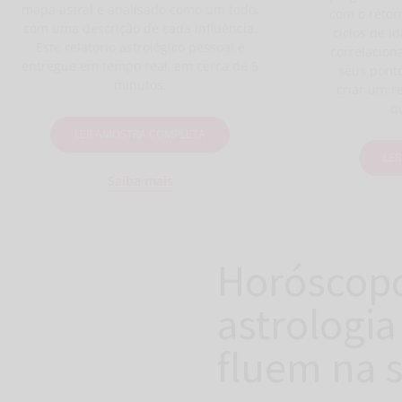
mapa astral é analisado como um todo,
com o retorn
com uma descrição de cada influência.
ciclos de 
Este relatório astrológico pessoal é
correlacion
entregue em tempo real, em cerca de 5
seus ponto
minutos.
criar um re
q
LER AMOSTRA COMPLETA
LE
Saiba mais
Horóscopo
astrologia
fluem na 