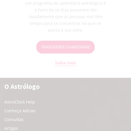
um programa de calendário astrológico é
o facto de os dias passarem tão
rapidamente que as pessoas mal têm
tempo para se concentrar no que se
passa à sua volta.
TRANSFERIR SHAREWARE
Saiba mais
O Astrólogo
AstroClock Help
Conheça Adrian
Consultas
Artigos