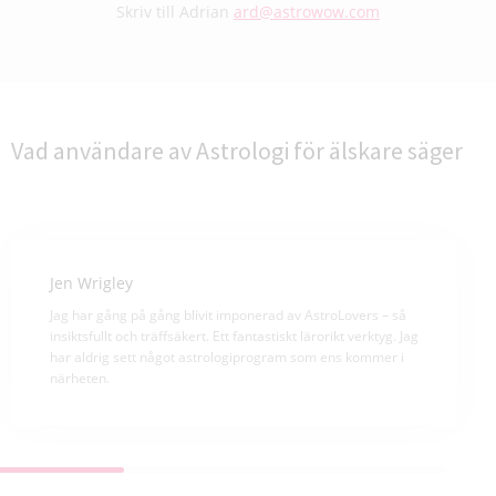
Skriv till Adrian
ard@astrowow.com
Vad användare av Astrologi för älskare säger
Jen Wrigley
Jag har gång på gång blivit imponerad av AstroLovers – så
insiktsfullt och träffsäkert. Ett fantastiskt lärorikt verktyg. Jag
har aldrig sett något astrologiprogram som ens kommer i
närheten.